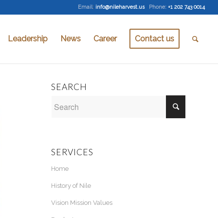
Email
:
info@nileharvest.us
Phone:
+1 202 743 0014
Leadership
News
Career
Contact us
SEARCH
SERVICES
Home
History of Nile
Vision Mission Values