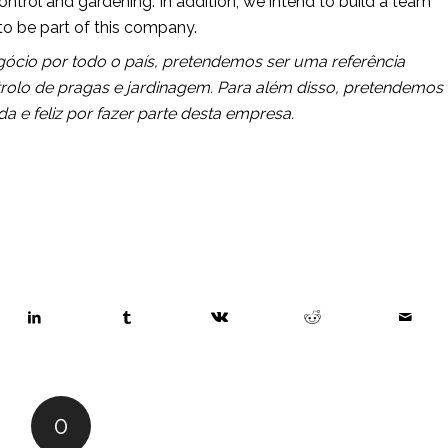
control and gardening. In addition, we intend to build a team 
to be part of this company.
ócio por todo o país, pretendemos ser uma referência 
trolo de pragas e jardinagem. Para além disso, pretendemos 
 e feliz por fazer parte desta empresa.
0