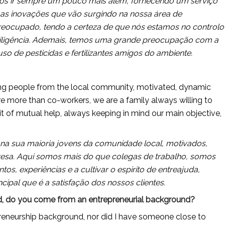
amos ir sempre um pouco mais além, fornecendo um serviço 
s inovações que vão surgindo na nossa área de 
preocupado, tendo a certeza de que nós estamos no controlo 
iligência. Ademais, temos uma grande preocupação com a 
 de pesticidas e fertilizantes amigos do ambiente.
g people from the local community, motivated, dynamic 
more than co-workers, we are a family always willing to 
t of mutual help, always keeping in mind our main objective, 
na sua maioria jovens da comunidade local, motivados, 
sa. Aqui somos mais do que colegas de trabalho, somos 
s, experiências e a cultivar o espirito de entreajuda, 
pal que é a satisfação dos nossos clientes.
 And, do you come from an entrepreneurial background?
reneurship background, nor did I have someone close to 