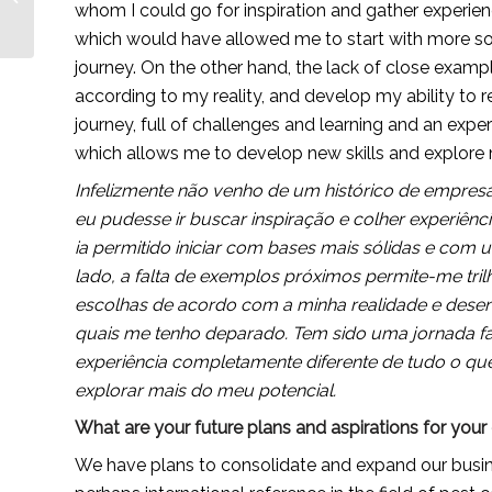
whom I could go for inspiration and gather experience
lifestyle brand-builder
creating jobs —...
which would have allowed me to start with more sol
journey. On the other hand, the lack of close exa
according to my reality, and develop my ability to re
journey, full of challenges and learning and an exper
which allows me to develop new skills and explore 
Infelizmente não venho de um histórico de empre
eu pudesse ir buscar inspiração e colher experiênci
ia permitido iniciar com bases mais sólidas e com 
lado, a falta de exemplos próximos permite-me tril
escolhas de acordo com a minha realidade e desen
quais me tenho deparado. Tem sido uma jornada fan
experiência completamente diferente de tudo o que 
explorar mais do meu potencial.
What are your future plans and aspirations for yo
We have plans to consolidate and expand our busine