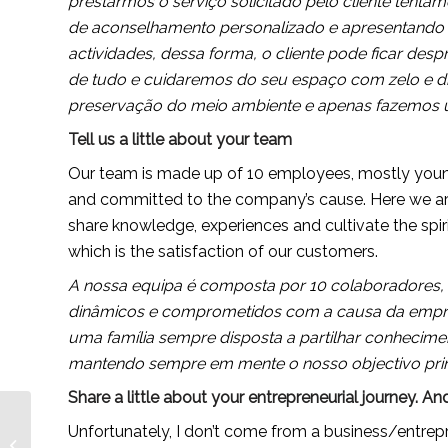
prestarmos o serviço solicitado pelo cliente tent
de aconselhamento personalizado e apresentando a
actividades, dessa forma, o cliente pode ficar des
de tudo e cuidaremos do seu espaço com zelo e d
preservação do meio ambiente e apenas fazemos uso
Tell us a little about your team
Our team is made up of 10 employees, mostly youn
and committed to the company’s cause. Here we are 
share knowledge, experiences and cultivate the spiri
which is the satisfaction of our customers.
A nossa equipa é composta por 10 colaboradores, 
dinâmicos e comprometidos com a causa da empre
uma família sempre disposta a partilhar conhecimento
mantendo sempre em mente o nosso objectivo princi
Share a little about your entrepreneurial journey.
Ararat Tamirat, an
Unfortunately, I don’t come from a business/entrep
Ethiopian ethical