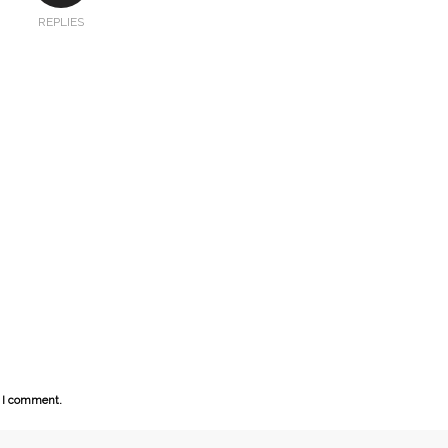
REPLIES
e I comment.