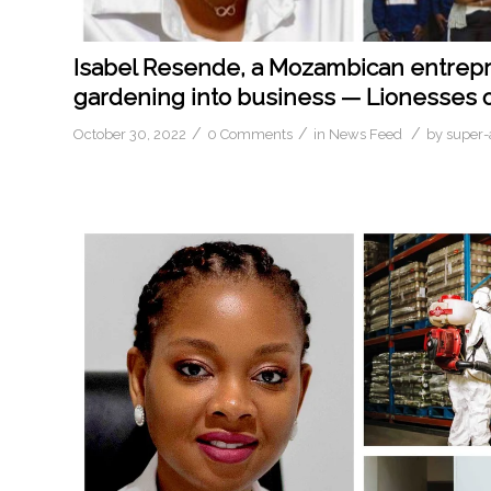
Isabel Resende, a Mozambican entrepr
gardening into business — Lionesses o
/
/
/
October 30, 2022
0 Comments
in
News Feed
by
super