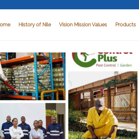
ome
History of Nile
Vision Mission Values
Products